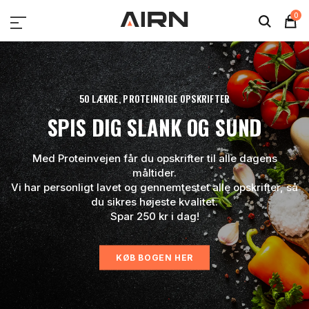
0
50 LÆKRE, PROTEINRIGE OPSKRIFTER
SPIS DIG SLANK OG SUND
Med Proteinvejen får du opskrifter til alle dagens
måltider.
Vi har personligt lavet og gennemtestet alle opskrifter, så
du sikres højeste kvalitet.
Spar 250 kr i dag!
KØB BOGEN HER