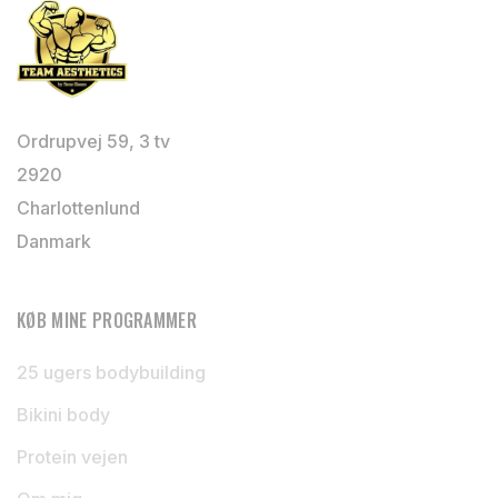
Ordrupvej 59, 3 tv
2920
Charlottenlund
Danmark
KØB MINE PROGRAMMER
25 ugers bodybuilding
Bikini body
Protein vejen